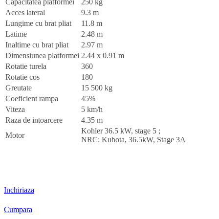
Capacitatea platformei
250 kg
Acces lateral
9.3 m
Lungime cu brat pliat
11.8 m
Latime
2.48 m
Inaltime cu brat pliat
2.97 m
Dimensiunea platformei
2.44 x 0.91 m
Rotatie turela
360
Rotatie cos
180
Greutate
15 500 kg
Coeficient rampa
45%
Viteza
5 km/h
Raza de intoarcere
4.35 m
Kohler 36.5 kW, stage 5 ;
Motor
NRC: Kubota, 36.5kW, Stage 3A
Inchiriaza
Cumpara