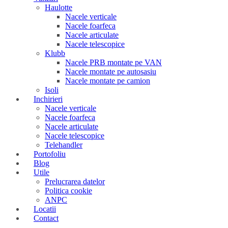
Haulotte
Nacele verticale
Nacele foarfeca
Nacele articulate
Nacele telescopice
Klubb
Nacele PRB montate pe VAN
Nacele montate pe autosasiu
Nacele montate pe camion
Isoli
Inchirieri
Nacele verticale
Nacele foarfeca
Nacele articulate
Nacele telescopice
Telehandler
Portofoliu
Blog
Utile
Prelucrarea datelor
Politica cookie
ANPC
Locatii
Contact